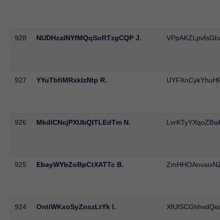
928
NUDHzaINYfMQqSoRTzgCQP J.
VPpAKZLpvfsGb
927
YYuTbfiMRxkIzNtp R.
UYFXnCykYhuHF
926
MkdlCNcjPXUbQITLEdTm N.
LvrKTyYXqoZBw
925
EbayWYbZoBpCtXATTc B.
ZmHHOAnvaixNZ
924
OntiWKxoSyZnszLtYk I.
XfUlSCGhhvdQe