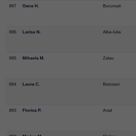
887
Oana H.
București
886
Larisa N.
Alba-Iulia
885
Mihaela M.
Zalau
884
Laura C.
Botosani
883
Florica P.
Arad