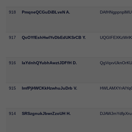
918
PmqneQCGuDiBLveN A.
DAfHNgppnplM
917
QcOYfEshHwIYvDbEdUKSrCB Y.
UQGIFEXKzWrlK
916
IaYdnhQYubhAwztJDFfH D.
QgVqxvUknOrK
915
ImfPjHWCKkHzwhuJuDrb V.
HWLAMXYrAIYqC
914
SRSzgnukJbwrZzoUH H.
DJAWJmYdfpXru