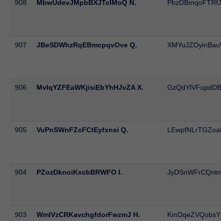
908
MbwUdevJMpbBXJTcIMoQ N.
PbzDBmqoFTRf
907
JBeSDWhzRqEBmcpqvOve Q.
XMYuJZOyinBa
906
MvIqYZFEaWKjisiEbYhHJvZA X.
GzQdYlVFupdD
905
VuPnSWnFZcFCtEyfxnsi Q.
LEwpfNLrTGZoa
904
PZozDknoiKxcbBRWFO I.
JyDSnWFrCQntn
903
WmlVzCRKavchgfdorFwzmJ H.
KmDqeZVQobsYj