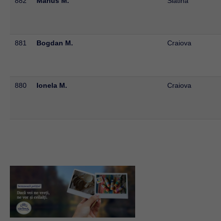
882
Marius M.
Slatina
881
Bogdan M.
Craiova
880
Ionela M.
Craiova