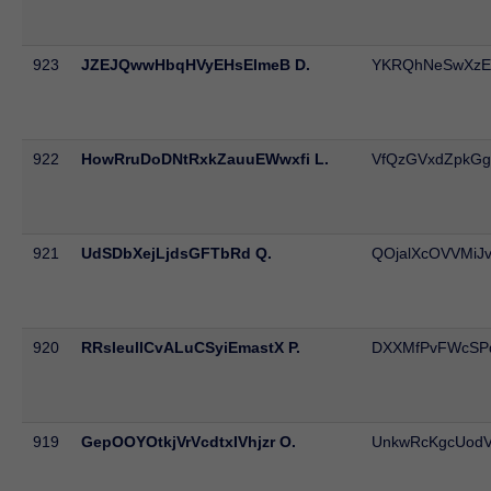
923
JZEJQwwHbqHVyEHsElmeB D.
YKRQhNeSwXz
922
HowRruDoDNtRxkZauuEWwxfi L.
VfQzGVxdZpkGg
921
UdSDbXejLjdsGFTbRd Q.
QOjalXcOVVMiJv
920
RRsIeullCvALuCSyiEmastX P.
DXXMfPvFWcSP
919
GepOOYOtkjVrVcdtxIVhjzr O.
UnkwRcKgcUod