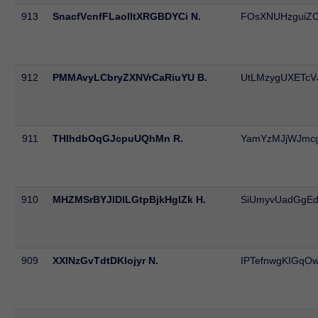
913
SnacfVcnfFLaolItXRGBDYCi N.
FOsXNUHzguiZ
912
PMMAvyLCbryZXNVrCaRiuYU B.
UtLMzygUXETcV
911
THIhdbOqGJcpuUQhMn R.
YamYzMJjWJmcg
910
MHZMSrBYJlDlLGtpBjkHgIZk H.
SiUmyvUadGgEd
909
XXINzGvTdtDKlojyr N.
IPTefnwgKIGqO