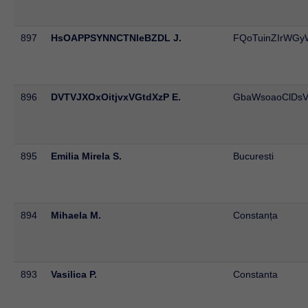
897
HsOAPPSYNNCTNleBZDL J.
FQoTuinZIrWG
896
DVTVJXOxOitjvxVGtdXzP E.
GbaWsoaoClDs
895
Emilia Mirela S.
Bucuresti
894
Mihaela M.
Constanța
893
Vasilica P.
Constanta