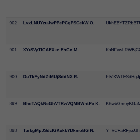
902
LvxLNUYzuJwPPePCgPSCekW O.
UkhEBYTZRbBT
901
XYrSVyTlGAEXkeiEhGn M.
KsNFvwLRWBjCG
900
DuTkFyNdZtMUjSddNX R.
FlVlKWTESdHgJj
899
BheTAQkNeGhVTRwVQMBWntPe K.
KBwbGmoyKGa
898
TarkgMpJSdzIGKckkYDkmoBG N.
YTVCFaRFjssUh