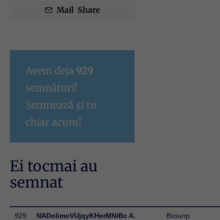
Mail
Share
Avem deja
929
semnături!
Semnează și tu
chiar acum!
Ei tocmai au
semnat
929
NADoIimoVUjqyKHerMNiBc A.
Bxsunp