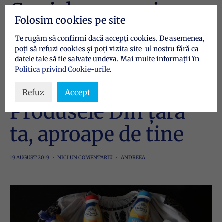
Cu și despre noi
Folosim cookies pe site
2 POSTS
Te rugăm să confirmi dacă accepți cookies. De asemenea,
poți să refuzi cookies și poți vizita site-ul nostru fără ca
datele tale să fie salvate undeva. Mai multe informații în
Politica privind Cookie-urile
.
CU ȘI DESPRE NOI
Refuz
Accept
Produsele Din țara
ta, aproape de tine
19 AUGUST 2019
NICI UN COMENTARIU
ANDREEA