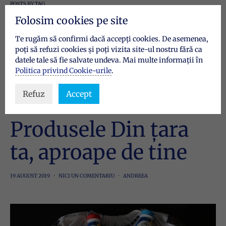
POSTS BY TAG
Dej
Folosim cookies pe site
Te rugăm să confirmi dacă accepți cookies. De asemenea,
poți să refuzi cookies și poți vizita site-ul nostru fără ca
3 POSTS
datele tale să fie salvate undeva. Mai multe informații în
Politica privind Cookie-urile
.
Refuz
Accept
CU ȘI DESPRE NOI
Produsele Din țara
ta, aproape de tine
19 AUGUST 2019
NICI UN COMENTARIU
ANDREEA