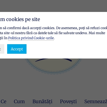
im cookies pe site
 să confirmi dacă accepți cookies. De asemenea, poți să refuzi cook
ita site-ul nostru fără ca datele tale să fie salvate undeva. Mai multe
ii în
Politica privind Cookie-urile
.
z
Accept
Ce
Cum
Bunătăți
Povești
Semnează 