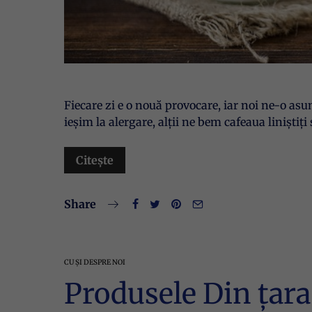
Fiecare zi e o nouă provocare, iar noi ne-o as
ieșim la alergare, alții ne bem cafeaua liniștiți
Citește
Share
CU ȘI DESPRE NOI
Produsele Din țara