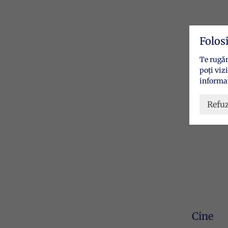
Folos
Te rugăm
poți viz
informaț
Refu
Cine