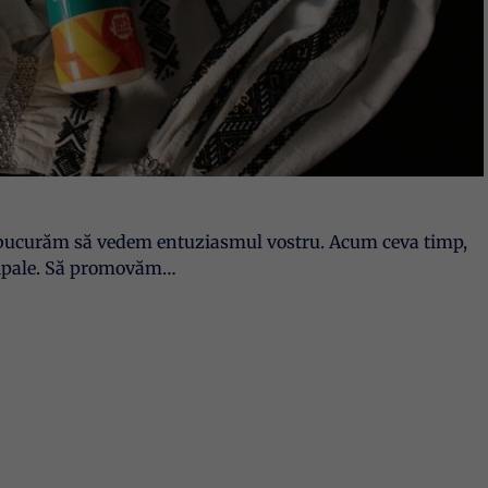
ne bucurăm să vedem entuziasmul vostru. Acum ceva timp,
ncipale. Să promovăm…