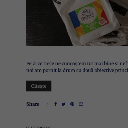
Pe zi ce trece ne cunoaștem tot mai bine și 
noi am pornit la drum cu două obiective pri
Citește
Share
CU ȘI DESPRE NOI