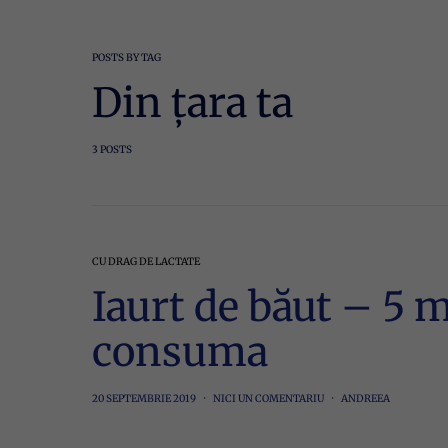
POSTS BY TAG
Din țara ta
3 POSTS
CU DRAG DE LACTATE
Iaurt de băut – 5 
consuma
20 SEPTEMBRIE 2019
NICI UN COMENTARIU
ANDREEA