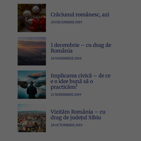
Crăciunul românesc, azi
20 DECEMBRIE 2019
1 decembrie – cu drag de
România
28 NOIEMBRIE 2019
Implicarea civică – de ce
e o idee bună să o
practicăm?
21 NOIEMBRIE 2019
Vizităm România – cu
drag de județul Sibiu
28 OCTOMBRIE 2019