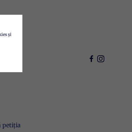
ies și
petiția