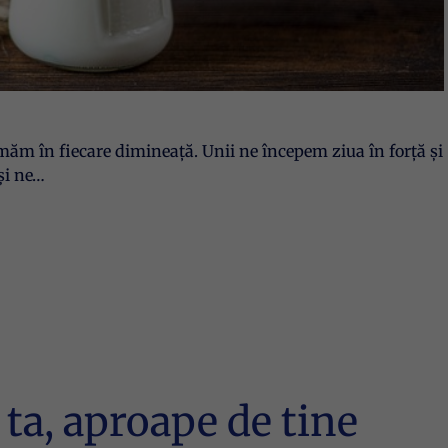
umăm în fiecare dimineață. Unii ne începem ziua în forță și
 și ne…
 ta, aproape de tine