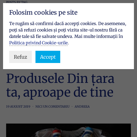
POSTS BY TAG
fabrica
Folosim cookies pe site
Te rugăm să confirmi dacă accepți cookies. De asemenea,
poți să refuzi cookies și poți vizita site-ul nostru fără ca
2 POSTS
datele tale să fie salvate undeva. Mai multe informații în
Politica privind Cookie-urile
.
Refuz
Accept
CU ȘI DESPRE NOI
Produsele Din țara
ta, aproape de tine
19 AUGUST 2019
NICI UN COMENTARIU
ANDREEA