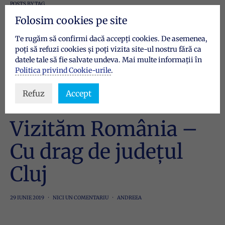
POSTS BY TAG
oraș
Folosim cookies pe site
Te rugăm să confirmi dacă accepți cookies. De asemenea,
poți să refuzi cookies și poți vizita site-ul nostru fără ca
1 POST
datele tale să fie salvate undeva. Mai multe informații în
Politica privind Cookie-urile
.
Refuz
Accept
VIZITĂM ROMÂNIA
Vizităm România –
Cu drag de județul
Cluj
29 IUNIE 2019
NICI UN COMENTARIU
ANDREEA