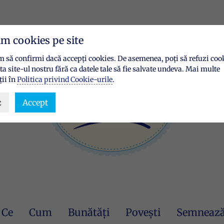
im cookies pe site
 să confirmi dacă accepți cookies. De asemenea, poți să refuzi cook
ita site-ul nostru fără ca datele tale să fie salvate undeva. Mai multe
ii în
Politica privind Cookie-urile
.
z
Accept
Ce
Cum
Bunătăți
Povești
Semnează 