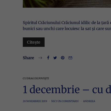
Spiritul Crăciunului Crăciunul idilic de la țară
bunici sau unchi care locuiesc la sat și care s
Citește
Share
CU DRAG DE POVEȘTI
1 decembrie – cu 
28 NOIEMBRIE 2019
NICI UN COMENTARIU
ANDREEA