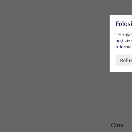
Folos
Te rugăm
poți viz
informaț
Refu
Cine