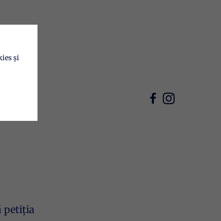
ies și
petiția