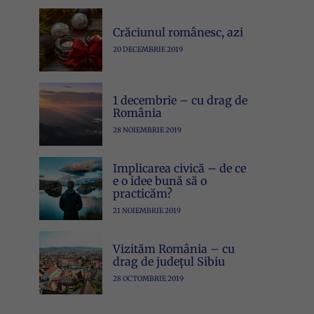
Crăciunul românesc, azi
20 DECEMBRIE 2019
1 decembrie – cu drag de
România
28 NOIEMBRIE 2019
Implicarea civică – de ce
e o idee bună să o
practicăm?
21 NOIEMBRIE 2019
Vizităm România – cu
drag de județul Sibiu
28 OCTOMBRIE 2019