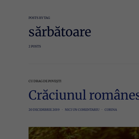
POSTS BY TAG
sărbătoare
2 POSTS
CU DRAG DE POVEȘTI
Crăciunul românes
20 DECEMBRIE 2019
NICI UN COMENTARIU
CORINA