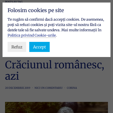
POSTS BY TAG
spiritul Craciunului
Folosim cookies pe site
Te rugăm să confirmi dacă accepți cookies. De asemenea,
poți să refuzi cookies și poți vizita site-ul nostru fără ca
1 POST
datele tale să fie salvate undeva. Mai multe informații în
Politica privind Cookie-urile
.
Refuz
Accept
CU DRAG DE POVEȘTI
Crăciunul românesc,
azi
20 DECEMBRIE 2019
NICI UN COMENTARIU
CORINA